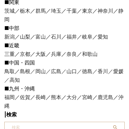
■関東
茨城
／
栃木
／
群馬
／
埼玉
／
千葉
／
東京
／
神奈川
／
静
岡
■中部
新潟
／
山梨
／
富山
／
石川
／
福井
／
岐阜
／
愛知
■近畿
三重
／
京都
／
大阪
／
兵庫
／
奈良
／
和歌山
■中国・四国
鳥取
／
島根／
岡山
／
広島
／
山口
／
徳島
／
香川
／
愛媛
／
高知
■九州・沖縄
福岡
／
佐賀
／
長崎
／
熊本
／
大分
／
宮崎
／
鹿児島
／
沖
縄
|検索