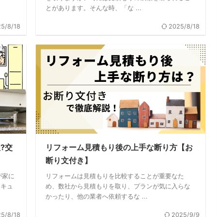
とがあります。そんな時、「な ...
5/8/18
2025/8/18
?交
リフォーム見積もり後の上手な断り方【お
断り文付き】
が家に
リフォームは見積もりを比較することが重要なた
コキュ
め、数社から見積もりを取り、プランが気に入らな
かったり、他の業者へ依頼するな ...
5/8/18
2025/9/9