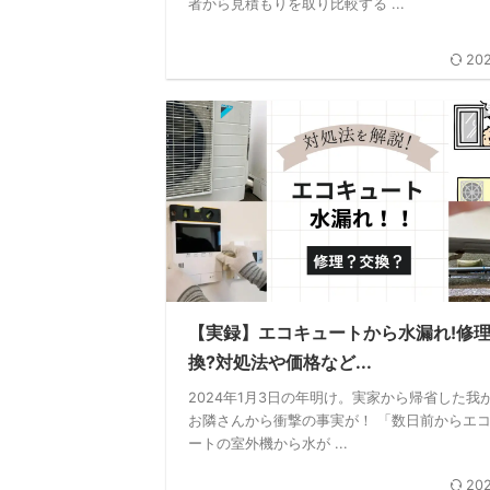
者から見積もりを取り比較する ...
202
【実録】エコキュートから水漏れ!修理
換?対処法や価格など...
2024年1月3日の年明け。実家から帰省した我
お隣さんから衝撃の事実が！ 「数日前からエ
ートの室外機から水が ...
202