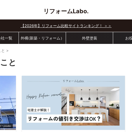
リフォームLabo.
【2026年】リフォーム比較サイトランキング！ ＞＞
会社一覧
外構(新築・リフォーム）
外壁塗装
お
こと
>
くこと