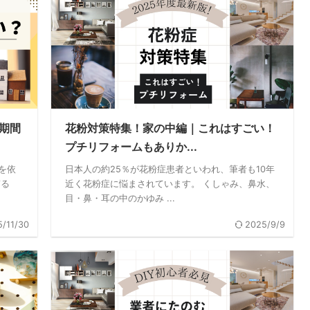
期間
花粉対策特集！家の中編｜これはすごい！
プチリフォームもありか...
を依
日本人の約25％が花粉症患者といわれ、筆者も10年
ぎる
近く花粉症に悩まされています。 くしゃみ、鼻水、
目・鼻・耳の中のかゆみ ...
/11/30
2025/9/9