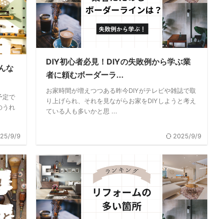
DIY初心者必見！DIYの失敗例から学ぶ業
んな
者に頼むボーダーラ...
お家時間が増えつつある昨今DIYがテレビや雑誌で取
予定で
り上げられ、それを見ながらお家をDIYしようと考え
のうれ
ている人も多いかと思 ...
25/9/9
2025/9/9