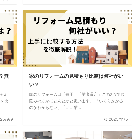
？無
家のリフォームの見積もり比較は何社がい
い？
考え
家のリフォームは「費用」「業者選定」この2つでお
りを比
悩みの方がほとんどかと思います。 「いくらかかる
のかわからない」「いい業 ...
25/9/9
2025/11/5