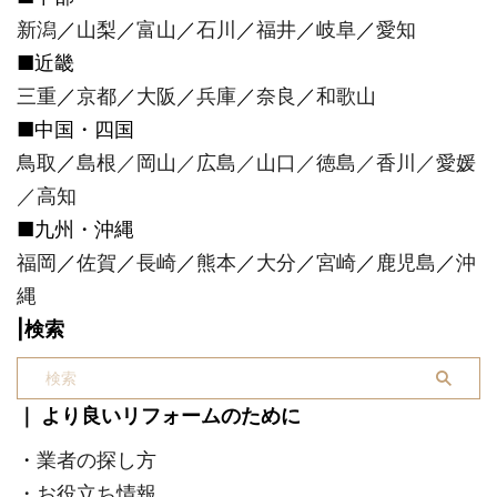
新潟
／
山梨
／
富山
／
石川
／
福井
／
岐阜
／
愛知
■近畿
三重
／
京都
／
大阪
／
兵庫
／
奈良
／
和歌山
■中国・四国
鳥取
／
島根／
岡山
／
広島
／
山口
／
徳島
／
香川
／
愛媛
／
高知
■九州・沖縄
福岡
／
佐賀
／
長崎
／
熊本
／
大分
／
宮崎
／
鹿児島
／
沖
縄
|検索
｜ より良いリフォームのために
・
業者の探し方
・
お役立ち情報