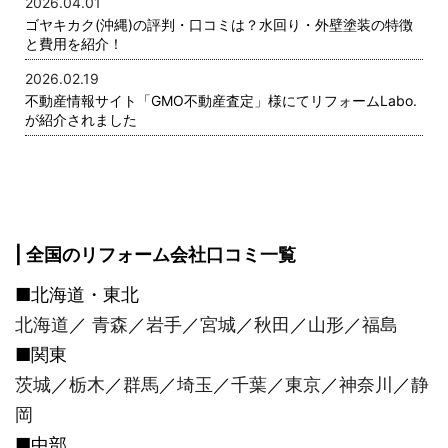
2026.04.01
ゴヤキカク(沖縄)の評判・口コミは？水回り・外壁塗装の特徴
と費用を紹介！
2026.02.19
不動産情報サイト「GMO不動産査定」様にてリフォームLabo.
が紹介されました
| 全国のリフォーム会社口コミ一覧
■北海道・東北
北海道
／
青森
／
岩手
／
宮城
／
秋田
／
山形
／
福島
■関東
茨城
／
栃木
／
群馬
／
埼玉
／
千葉
／
東京
／
神奈川
／
静
岡
■中部