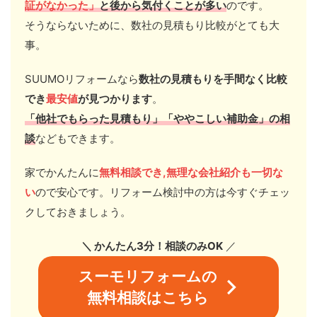
証がなかった」
と後から気付くことが多い
のです。
そうならないために、数社の見積もり比較がとても大
事。
SUUMOリフォームなら
数社の見積もりを手間なく比較
でき
最安値
が見つかります
。
「他社
でもらった見積もり」「ややこしい
補助金」の相
談
などもできます。
家でかんたんに
無料相談でき,無理な会社紹介も一切な
い
ので安心です。リフォーム検討中の方は今すぐチェッ
クしておきましょう。
＼ かんたん3分！相談のみOK
／
スーモリフォームの
無料相談はこちら