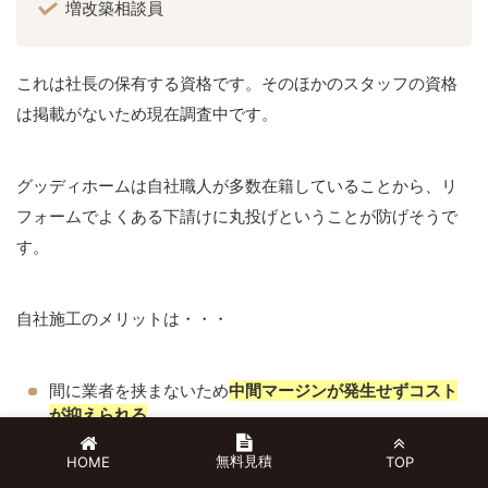
増改築相談員
これは社長の保有する資格です。そのほかのスタッフの資格
は掲載がないため現在調査中です。
グッディホームは自社職人が多数在籍していることから、リ
フォームでよくある下請けに丸投げということが防げそうで
す。
自社施工のメリットは・・・
間に業者を挟まないため
中間マージンが発生せずコスト
が抑えられる
自社で一貫してのリフォームなので
責任をもって対応し
無料見積
HOME
TOP
てもらえる