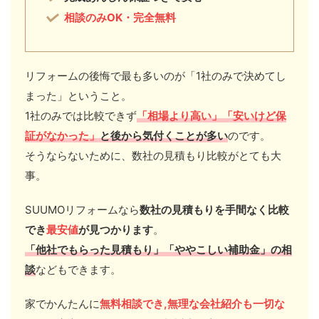
相談のみOK・完全無料
リフォームの後悔で最も多いのが「1社のみで決めてし
まった」ということ。
1社のみでは比較できず
「相場より高い」「安いけど保
証がなかった」
と後から気付くことが多い
のです。
そうならないために、数社の見積もり比較がとても大
事。
SUUMOリフォームなら
数社の見積もりを手間なく比較
でき
最安値
が見つかります
。
「他社
でもらった見積もり」「ややこしい
補助金」の相
談
などもできます。
家でかんたんに
無料相談でき,無理な会社紹介も一切な