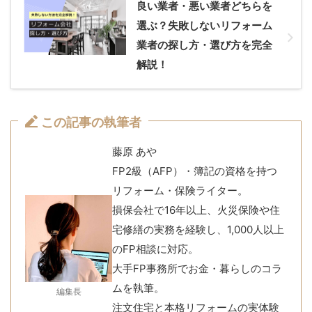
良い業者・悪い業者どちらを
選ぶ？失敗しないリフォーム
業者の探し方・選び方を完全
解説！
この記事の執筆者
藤原 あや
FP2級（AFP）・簿記の資格を持つ
リフォーム・保険ライター。
損保会社で16年以上、火災保険や住
宅修繕の実務を経験し、1,000人以上
のFP相談に対応。
大手FP事務所でお金・暮らしのコラ
ムを執筆。
編集長
注文住宅と本格リフォームの実体験