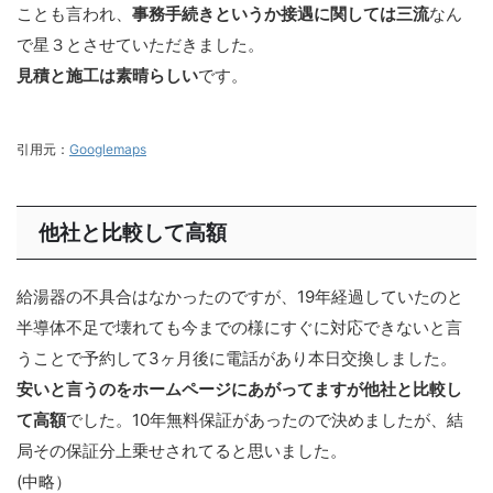
ことも言われ、
事務手続きというか接遇に関しては三流
なん
で星３とさせていただきました。
見積と施工は素晴らしい
です。
引用元：
Googlemaps
他社と比較して高額
給湯器の不具合はなかったのですが、19年経過していたのと
半導体不足で壊れても今までの様にすぐに対応できないと言
うことで予約して3ヶ月後に電話があり本日交換しました。
安いと言うのをホームページにあがってますが他社と比較し
て高額
でした。10年無料保証があったので決めましたが、結
局その保証分上乗せされてると思いました。
(中略）