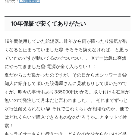
引用元：
Googlemaps
10年保証で安くてありがたい
19年間使用していた給湯器… 昨年から雨が降ったり湿気が酷
くなると止まっていました😰 そろそろ換えなければ… と思っ
ていたのですが動いてるのでついつい、、 Xデーは急に突然
にやってきました😱 電源が全く入らない！！
夏だからまだ良かったのですが、その日から水シャワー🚿😭
知人に紹介して頂いた設備屋さんに見積もりして頂いたので
すが、昨今の事情もあり385000円かかる。取り付けも在庫が
無いので発注して月末だと言われました、、 それまでずっと
水行は耐えられない😭 それでこれくらいが相場なのか、他で
はどれくらいで購入できるものなのだろうか… とネットで検
索！
キンライサーさんに行きつき、どんなのか分からないけど早