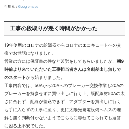
引用元：
Googlemaps
工事の段取りが悪く時間がかかった
19年使用のコロナの給湯器からコロナのエコキュートへの交
換でお世話になりました。
営業の方には保証書の件など苦労をしてもらいましたが、
朝9
時前より来ていただいた工事担当者さんは名刺差出し無しで
のスタート
から始まりました。
工事内容では、50Aから20Aへのブレーカー交換作業も20Aの
ブレーカーを持参せずに買い出しに行く上、既配線材50Aの太
さに合わず、配線が差込できず、アダプターを買出しに行く
も手に入らずの工事に至り、更に太陽光発電設備ヘムスの理
解も無く判断付かないようでこちらに尋ねてこられても返答
に困る上不安でした。