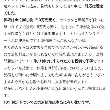
速ネットで申し込み、見積もりをして頂く事に。
対応は迅速
でした
。
値段は全く同じ物で10万円安く
、カワックと床暖房が付いて
無いタイプでは更に9万円も安く、おまけに在庫があるのでと
明日以降なら取り付け工事出来ます！！と✨ もうキンライサ
ーさんに即決めです！ 設備屋さんごめんなさい🙇‍♀️
周りの人からは大丈夫か？後で色々ここが悪いから部品いる
ので追加料金とか言われないか⁉︎ 等忠告頂きましたが、全然
問題無いです！！
取り付けに来られた方も親切で丁寧
でマイ
スリッパも持参で、作業も2時間以内には終わっていました。
見積もり頂いた金額のままでした😊 本当にありがとうござい
ます♪ 今日からお湯のお風呂に入る事が出来ます✨
温かいお風呂に入れる事がこんなに嬉しいなんて…感謝致しま
す。
10年保証もついてこのお値段は本当に有り難いです。