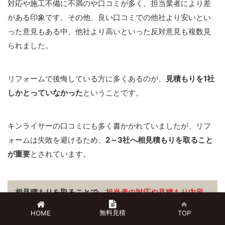
対応や施工不備に不満のや口コミが多く、担当業者により差
がある印象です。その他、良い口コミでの他社より安いとい
った意見もある中、他社より高いといった反対意見も複数見
られました。
リフォームで後悔している方に多くあるのが、
見積もりを1社
しかとっていなかった
ということです。
キンライサーの口コミにも多く書かかれていましたが、リフ
ォームは失敗を避けるため、
2～3社へ相見積もりを取ること
が重要
とされています。
相見積もりを取ることで、
担当者の対応や見積もり内容
が比べられ、自分に合った信頼できる業者を見つけるこ
無料見積
HOME
TOP
とができる、数十万円安くリフォームすることができ