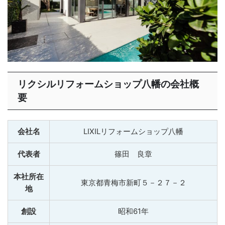
リクシルリフォームショップ八幡の会社概
要
会社名
LIXILリフォームショップ八幡
代表者
篠田 良章
本社所在
東京都青梅市新町５－２７－２
地
創設
昭和61年