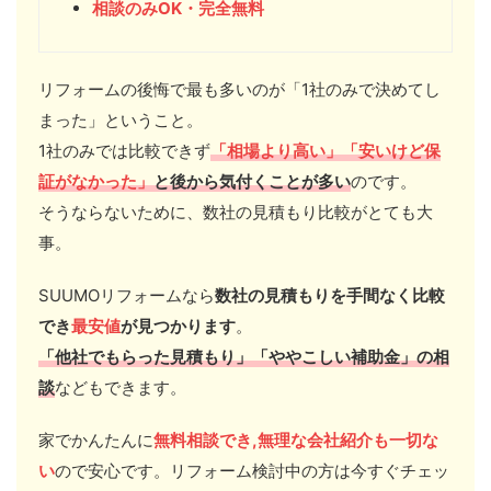
相談のみOK・完全無料
リフォームの後悔で最も多いのが「1社のみで決めてし
まった」ということ。
1社のみでは比較できず
「相場より高い」「安いけど保
証がなかった」
と後から気付くことが多い
のです。
そうならないために、数社の見積もり比較がとても大
事。
SUUMOリフォームなら
数社の見積もりを手間なく比較
でき
最安値
が見つかります
。
「他社
でもらった見積もり」「ややこしい
補助金」の相
談
などもできます。
家でかんたんに
無料相談でき,無理な会社紹介も一切な
い
ので安心です。リフォーム検討中の方は今すぐチェッ