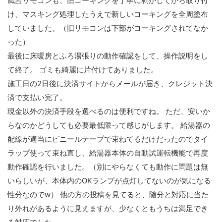
風呂リモコンも、旧コーキングを丁寧に剥がしてから取り付
け、マスキング処理したうえで新しいコーキングを全周塗布
していました。（旧リモコンは下部がコーキングされてなか
った）
最後に床暖房とふろ湯張りの動作確認をして、操作説明をし
て終了。 ゴミも綺麗に片付けてありました。
施工日の2日後に決済サイトからメールが届き、クレジット決
済で支払い完了。
現金以外の決済手段を選べるのは便利ですね。 ただ、安いか
らなのかどうしても必要最低限って感じがします。 給湯器の
配線が適当にビニールテープで束ねてるだけだったのでタイ
ラップ使って束ね直し、給湯器本体の自動試運転機能で再度
動作確認を行いました。（別にやらなくても動作に問題は無
いらしいが、本体内のOKランプが点灯してないのが気になる
性分なのでw） 他の方の投稿を見てると、随分と対応に当た
り外れがあるように見えますが、少なくともうちは満足でき