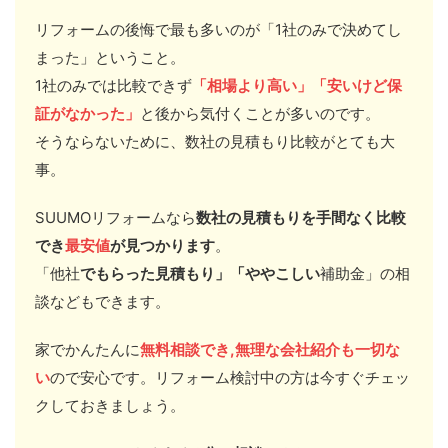
リフォームの後悔で最も多いのが「1社のみで決めてし
まった」ということ。
1社のみでは比較できず
「相場より高い」「安いけど保
証がなかった」
と後から気付くことが多い
のです。
そうならないために、数社の見積もり比較がとても大
事。
SUUMOリフォームなら
数社の見積もりを手間なく比較
でき
最安値
が見つかります
。
「他社
でもらった見積もり」「ややこしい
補助金」の相
談
などもできます。
家でかんたんに
無料相談でき,無理な会社紹介も一切な
い
ので安心です。リフォーム検討中の方は今すぐチェッ
クしておきましょう。