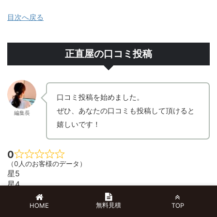
目次へ戻る
正直屋の口コミ投稿
口コミ投稿を始めました。
ぜひ、あなたの口コミも投稿して頂けると
編集長
嬉しいです！
0
（0人のお客様のデータ）
星5
星4
星3
星2
無料見積
HOME
TOP
星1