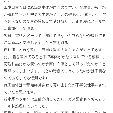
た(^^;)
工事日前々日に給湯器本体が届くのですが、配達員から「箱
が潰れてるけど中身大丈夫か？」との確認が。 素人が開けて
も判らないのでその旨伝えて受け取りし、正直屋にメールで
写真添付して連絡。
翌日に電話とメールで「開けて見ないと判らないが壊れてる
時は新品と交換します」と言質を取る。
自社施工と言う割に、当日は普通の兄ちゃんがやってきまし
た。 箱を開けてみると中で本体がかなりズレている模様…、
荷崩れ品だから安いのか倉庫に在庫として残ってたのか？と
勘繰ってしまいます。（どの時点でこうなったのかは不明な
のであくまでも憶測です）
施工自体は一部始終見させて貰いましたが丁寧な仕事をされ
ていたと思います。
給水系パッキンは全部交換してたし、ガス配管もきちんとシ
ール材処理していました。