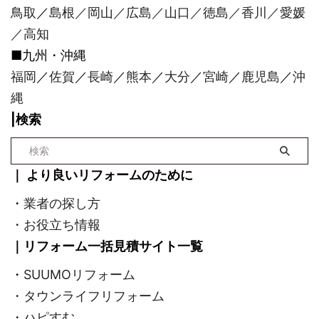
鳥取
／
島根／
岡山
／
広島
／
山口
／
徳島
／
香川
／
愛媛
／
高知
■九州・沖縄
福岡
／
佐賀
／
長崎
／
熊本
／
大分
／
宮崎
／
鹿児島
／
沖
縄
|検索
｜ より良いリフォームのために
・
業者の探し方
・
お役立ち情報
｜リフォーム一括見積サイト一覧
・
SUUMOリフォーム
・タウンライフリフォーム
・ハピすむ