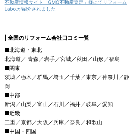
不動産情報サイト「GMO不動産査定」様にてリフォーム
Labo.が紹介されました
| 全国のリフォーム会社口コミ一覧
■北海道・東北
北海道
／
青森
／
岩手
／
宮城
／
秋田
／
山形
／
福島
■関東
茨城
／
栃木
／
群馬
／
埼玉
／
千葉
／
東京
／
神奈川
／
静
岡
■中部
新潟
／
山梨
／
富山
／
石川
／
福井
／
岐阜
／
愛知
■近畿
三重
／
京都
／
大阪
／
兵庫
／
奈良
／
和歌山
■中国・四国