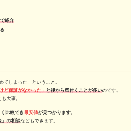
選で紹介
る
決めてしまった」ということ。
けど保証がなかった」
と後から気付くことが多い
のです。
ても大事。
なく比較でき
最安値
が見つかります
。
金」の相談
などもできます。