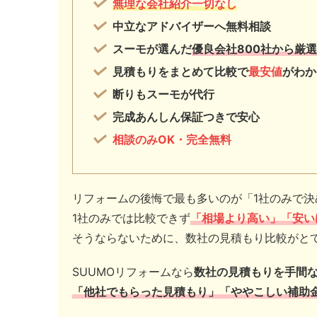
無理な会社紹介一切なし
中立なアドバイザーへ無料相談
スーモが選んだ
優良会社800社から厳
見積もりをまとめて比較で
最安値
がわか
断りもスーモが代行
完成あんしん保証つきで安心
相談のみOK・完全無料
リフォームの後悔で最も多いのが「1社のみで
1社のみでは比較できず
「相場より高い」「安い
そうならないために、数社の見積もり比較がと
SUUMOリフォームなら
数社の見積もりを手間
「他社
でもらった見積もり」「ややこしい
補助