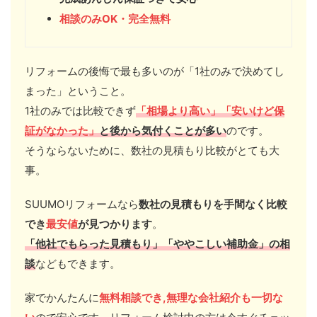
相談のみOK・完全無料
リフォームの後悔で最も多いのが「1社のみで決めてし
まった」ということ。
1社のみでは比較できず
「相場より高い」「安いけど保
証がなかった」
と後から気付くことが多い
のです。
そうならないために、数社の見積もり比較がとても大
事。
SUUMOリフォームなら
数社の見積もりを手間なく比較
でき
最安値
が見つかります
。
「他社
でもらった見積もり」「ややこしい
補助金」の相
談
などもできます。
家でかんたんに
無料相談でき,無理な会社紹介も一切な