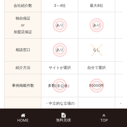
会社紹介数
3～4社
最大8社
独自保証
or
あり
あり
加盟店保証
相談窓口
あり
なし
紹介方法
サイトが選択
自分で選択
事例掲載件数
多数
(非公表）
90000件
・中立的な立場の
・見
アドバイザーに相
にア
・匿名で依頼可能
談でき、要望に合
バイ
無料見積
HOME
TOP
その他
・ボタン１つでお
う会社を選んでも
プラ