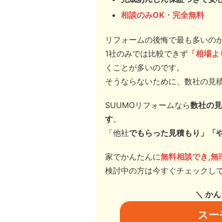
相談のみOK・完全無料
リフォームの後悔で最も多いの
1社のみでは比較できず
「相場よ
くことが多い
のです。
そうならないために、数社の見
SUUMOリフォームなら
数社の見
す
。
「他社
でもらった見積もり」「
家でかんたんに
無料相談でき,無
検討中の方は今すぐチェックし
＼ か
スー