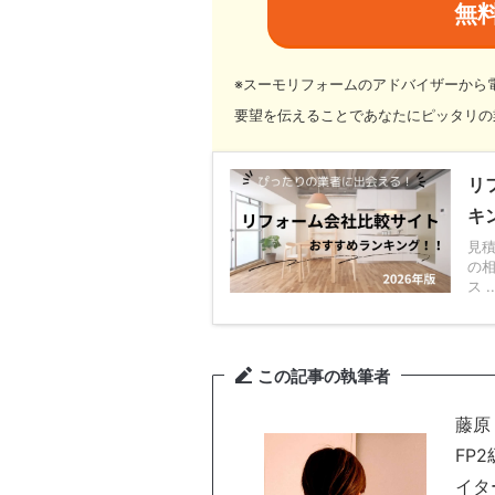
無
※スーモリフォームのアドバイザーから
要望を伝えることであなたにピッタリの
リ
キ
見積
の
ス ..
この記事の執筆者
藤原
FP
イタ