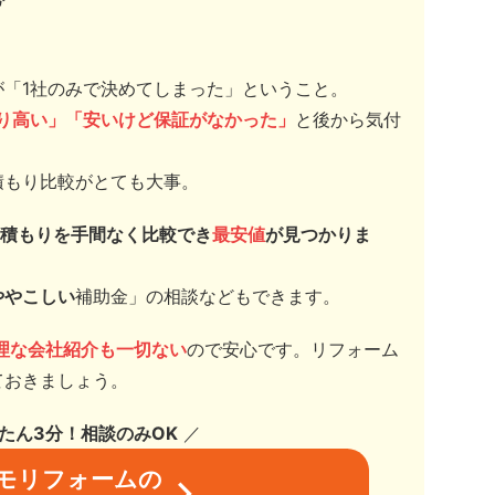
が「1社のみで決めてしまった」ということ。
り高い」「安いけど保証がなかった」
と後から気付
積もり比較がとても大事。
積もりを手間なく比較でき
最安値
が見つかりま
ややこしい
補助金」の相談
などもできます。
理な会社紹介も一切ない
ので安心です。リフォーム
ておきましょう。
んたん3分！相談のみOK
／
モリフォームの