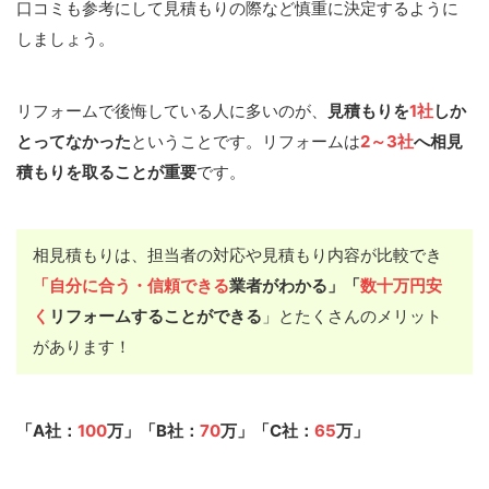
口コミも参考にして見積もりの際など慎重に決定するように
しましょう。
リフォームで後悔している人に多いのが、
見積もりを
1社
しか
とってなかった
ということです。リフォームは
2～3社
へ相見
積もりを取ることが重要
です。
相見積もりは、担当者の対応や見積もり内容が比較でき
「自分に合う・信頼できる
業者がわかる」「
数十万円安
く
リフォームすることができる
」とたくさんのメリット
があります！
「A社：
100
万」「B社：
70
万」「C社：
65
万」