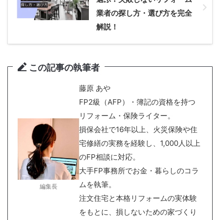
業者の探し方・選び方を完全
解説！
この記事の執筆者
藤原 あや
FP2級（AFP）・簿記の資格を持つ
リフォーム・保険ライター。
損保会社で16年以上、火災保険や住
宅修繕の実務を経験し、1,000人以上
のFP相談に対応。
大手FP事務所でお金・暮らしのコラ
ムを執筆。
編集長
注文住宅と本格リフォームの実体験
をもとに、損しないための家づくり