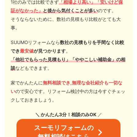
1社のみでは比較できず
「相場より高い」「安いけど保
証がなかった」
と後から気付くことが多い
のです。
そうならないために、数社の見積もり比較がとても大
事。
SUUMOリフォームなら
数社の見積もりを手間なく比較
でき
最安値
が見つかります
。
「他社
でもらった見積もり」「ややこしい
補助金」の相
談
などもできます。
家でかんたんに
無料相談でき,無理な会社紹介も一切な
い
ので安心です。リフォーム検討中の方は今すぐチェッ
クしておきましょう。
＼ かんたん3分！相談のみOK
／
スーモリフォームの
無料相談はこちら